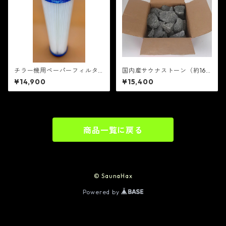
チラー機用ペーパーフィルタ
国内産サウナストーン（約16
ー5個セット
～18kg）
¥14,900
¥15,400
商品一覧に戻る
© SaunaHax
Powered by