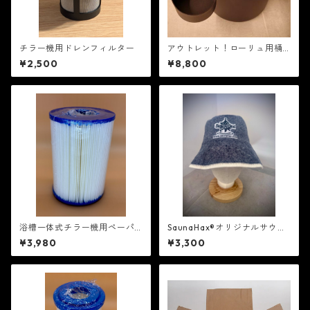
チラー機用ドレンフィルター
アウトレット！ローリュ用桶
＆柄杓セット（SaunaHaxオリ
¥2,500
¥8,800
ジナル）
浴槽一体式チラー機用ペーパ
SaunaHax®オリジナルサウナ
ーフィルター
ハット：フエルト生地
¥3,980
¥3,300