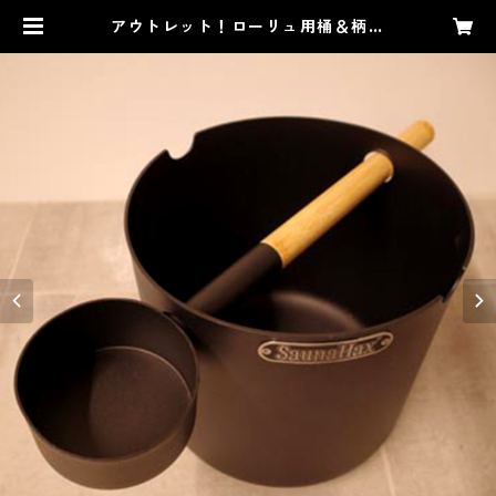
アウトレット！ローリュ用桶＆柄杓
セット（SaunaHaxオリジナル） |
SaunaHax