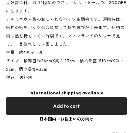
大好評に付、残り1個なのでアウトレットセールで、20%OFF
になります。
アルミニウム製のおしゃれなバケツ＆柄杓です。運搬時は、
柄杓の柄をバケツの穴に挿して持ち運びが出来ます。柄杓の
柄は熱を持ちにくい竹製です。フィンランドのサウナで見
て、一目惚れして企画しました。
容量：約4リットル
サイズ：桶部直径24cmX高さ23cm 柄杓部直径10cmX深さ
5cm、柄の長さ43cm
税込・送料別
International shipping available
Add to cart
日本国内にお住まいの方向け