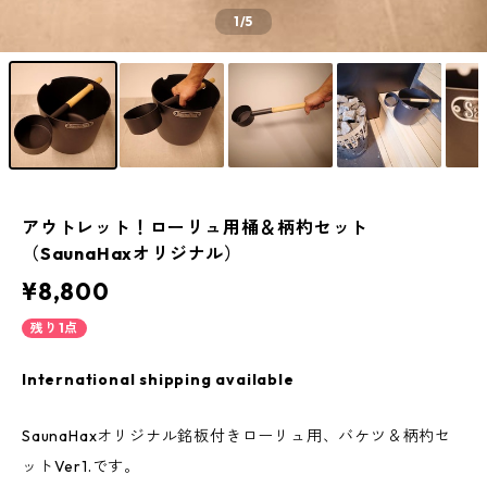
1
/5
アウトレット！ローリュ用桶＆柄杓セット
（SaunaHaxオリジナル）
¥8,800
残り1点
International shipping available
SaunaHaxオリジナル銘板付きローリュ用、バケツ＆柄杓セ
ットVer1.です。