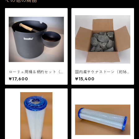
その他の商品
ローリュ用桶＆柄杓セット（S
国内産サウナストーン（約16
aunaHaxオリジナル）Ver2.
～18kg）
¥17,600
¥15,400