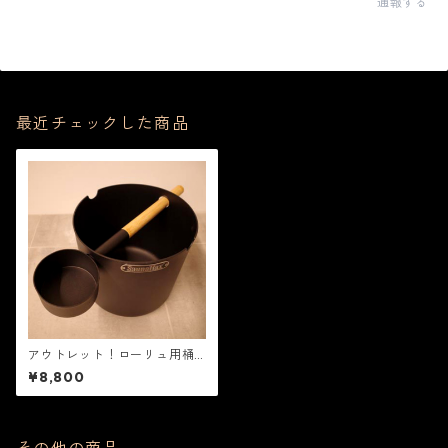
通報する
最近チェックした商品
アウトレット！ローリュ用桶
＆柄杓セット（SaunaHaxオリ
¥8,800
ジナル）